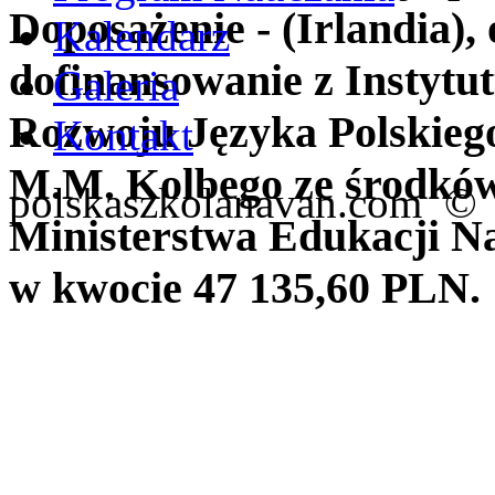
Kalendarz
Galeria
Kontakt
polskaszkolanavan.com ©